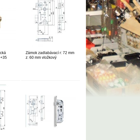
ická
Zámok zadlabávací r: 72 mm
0+35
z: 60 mm vložkový