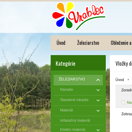
Úvod
Železiarstvo
Oblečenie a
Kategórie
Vložky d
ŽELEZIARSTVO
Úvod
Náradie
Zoradi
Stavebné náradie
Na
Materiál
Zobra
Inštalačný materiál
Elektro materiál,