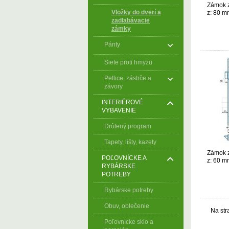
Zámok z
Vložky do dverí a
z: 80 m
zadlabávacie
zámky
Pánty
Siete proti hmyzu
Petlice, zástrče a
závory
INTERIÉROVÉ
VYBAVENIE
Drôtený program
Tapety, lišty, kazety
Zámok z
POĽOVNÍCKE A
z: 60 m
RYBÁRSKE
POTREBY
Rybárske potreby
Obuv, oblečenie
Na str
Poľovnícke sklo a