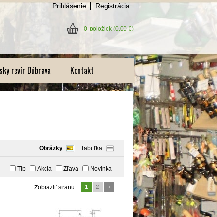
Prihlásenie
Registrácia
0
položiek
(0,00 €)
sky revír Dúbrava
Kontakt
Obrázky
Tabuľka
Tip
Akcia
Zľava
Novinka
1
2
»
Zobraziť stranu: