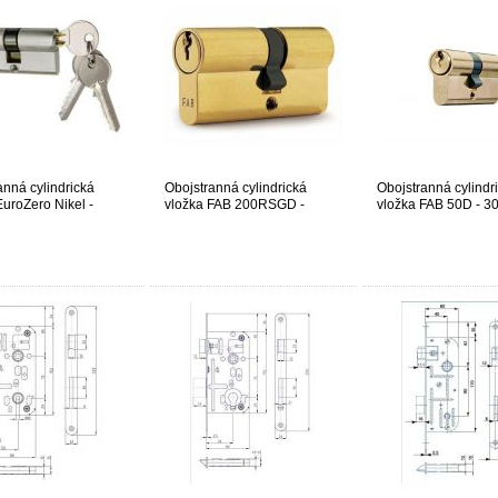
anná cylindrická
Obojstranná cylindrická
Obojstranná cylindr
EuroZero Nikel -
vložka FAB 200RSGD -
vložka FAB 50D - 3
29+35