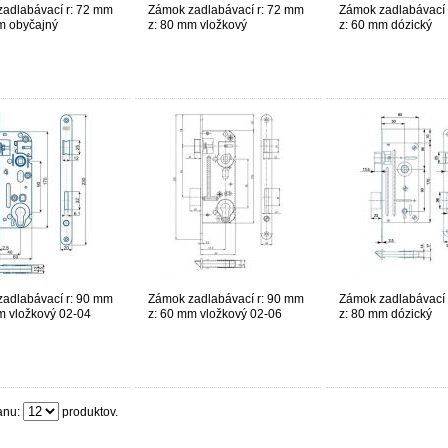
adlabávací r: 72 mm
Zámok zadlabávací r: 72 mm
Zámok zadlabávací 
m obyčajný
z: 80 mm vložkový
z: 60 mm dózický
adlabávací r: 90 mm
Zámok zadlabávací r: 90 mm
Zámok zadlabávací 
m vložkový 02-04
z: 60 mm vložkový 02-06
z: 80 mm dózický
anu:
produktov.