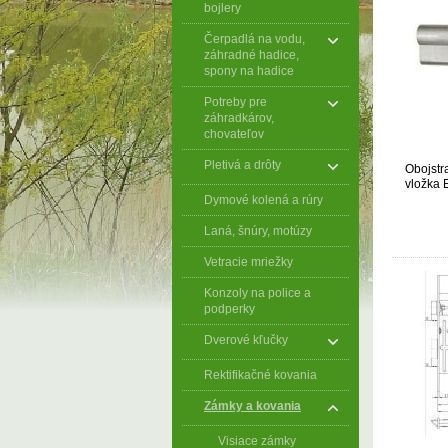
bojlery
Čerpadlá na vodu,
záhradné hadice,
spony na hadice
Potreby pre
záhradkárov,
chovateľov
Pletivá a drôty
Obojstr
vložka 
30+35
Dymové kolená a rúry
Laná, šnúry, motúzy
Vetracie mriežky
Konzoly na police a
podperky
Dverové kľučky
Rektifikačné kovania
Zámky a kovania
Visiace zámky