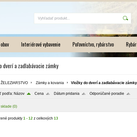
 obuv
Interiérové vybavenie
Poľovníctvo, rybárstvo
Rybár
o dverí a zadlabávacie zámky
ŽELEZIARSTVO
Zámky a kovania
Vložky do dverí a zadlabávacie zámky
ť podľa:
Názov
Cena
Dátum pridania
Odporúčané poradie
 sklade
(0)
zené produkty
1 - 12
z celkových
13