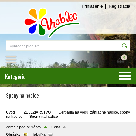
Prihlásenie
Registrácia
0
Kategórie
Spony na hadice
Úvod
ŽELEZIARSTVO
Čerpadlá na vodu, záhradné hadice, spony
na hadice
Spony na hadice
Zoradiť podľa:
Názov
Cena
Obrázky
Tabuľka