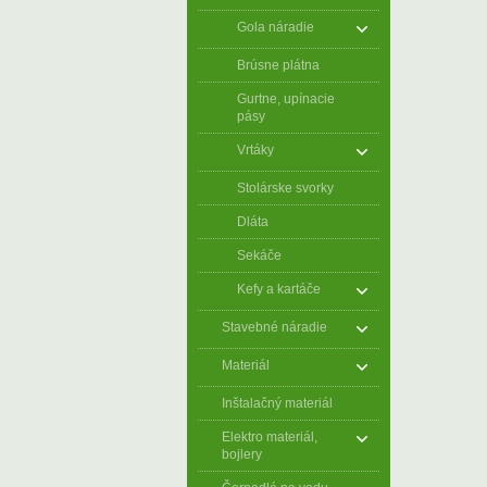
Gola náradie
Brúsne plátna
Gurtne, upínacie
pásy
Vrtáky
Stolárske svorky
Dláta
Sekáče
Kefy a kartáče
Stavebné náradie
Materiál
Inštalačný materiál
Elektro materiál,
bojlery