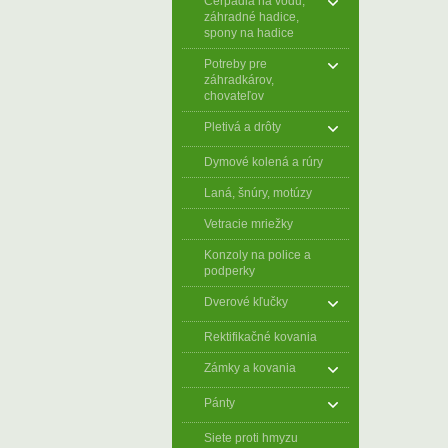
Čerpadlá na vodu,
záhradné hadice,
spony na hadice
Potreby pre
záhradkárov,
chovateľov
Pletivá a drôty
Dymové kolená a rúry
Laná, šnúry, motúzy
Vetracie mriežky
Konzoly na police a
podperky
Dverové kľučky
Rektifikačné kovania
Zámky a kovania
Pánty
Siete proti hmyzu