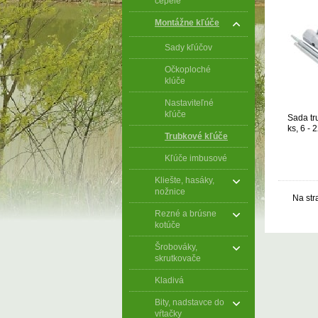
čepele
Montážne kľúče
Sady kľúčov
Očkoploché
klúče
Nastaviteľné
kľúče
Sada tr
ks, 6 -
Trubkové kľúče
Kľúče imbusové
Kliešte, hasáky,
nožnice
Na str
Rezné a brúsne
kotúče
Šrobováky,
skrutkovače
Kladivá
Bity, nadstavce do
vŕtačky