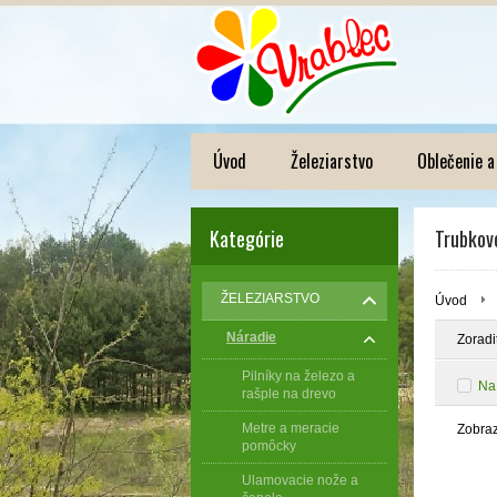
Úvod
Železiarstvo
Oblečenie a
Kategórie
Trubkov
ŽELEZIARSTVO
Úvod
Náradie
Zoradi
Pilníky na železo a
Na
rašple na drevo
Metre a meracie
Zobra
pomôcky
Ulamovacie nože a