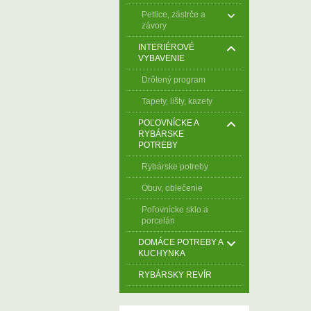
Petlice, zástrče a
závory
INTERIÉROVÉ
VYBAVENIE
Drôtený program
Tapety, lišty, kazety
POĽOVNÍCKE A
RYBÁRSKE
POTREBY
Rybárske potreby
Obuv, oblečenie
Poľovnícke sklo a
porcelán
DOMÁCE POTREBY A
KUCHYNKA
RYBÁRSKY REVÍR