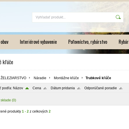
 obuv
Interiérové vybavenie
Poľovníctvo, rybárstvo
Rybár
é kľúče
ŽELEZIARSTVO
Náradie
Montážne kľúče
Trubkové kľúče
ť podľa:
Názov
Cena
Dátum pridania
Odporúčané poradie
 sklade
(0)
zené produkty
1 - 2
z celkových
2