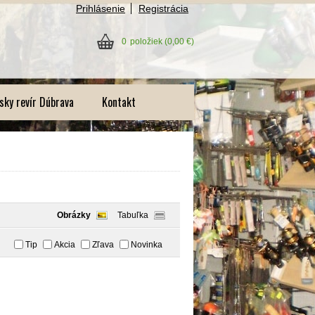
Prihlásenie
Registrácia
0
položiek
(0,00 €)
sky revír Dúbrava
Kontakt
Obrázky
Tabuľka
Tip
Akcia
Zľava
Novinka