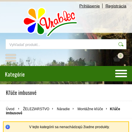
Prihlásenie
Registrácia
0
Kategórie
Kľúče imbusové
Úvod
ŽELEZIARSTVO
Náradie
Montážne kľúče
Kľúče
imbusové
V tejto kategórii sa nenachádzajú žiadne produkty.