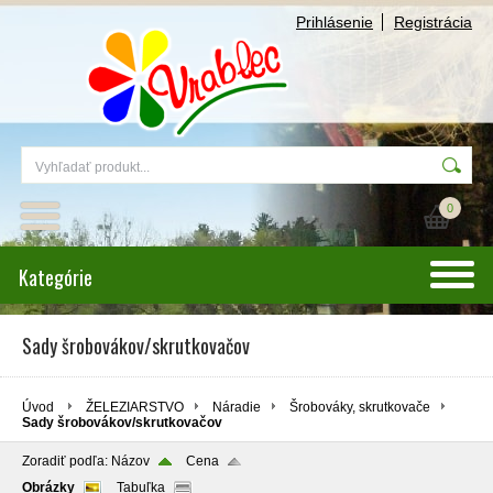
Prihlásenie
Registrácia
0
Kategórie
Sady šrobovákov/skrutkovačov
Úvod
ŽELEZIARSTVO
Náradie
Šrobováky, skrutkovače
Sady šrobovákov/skrutkovačov
Zoradiť podľa:
Názov
Cena
Obrázky
Tabuľka