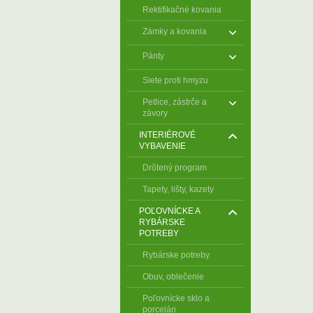
Rektifikačné kovania
Zámky a kovania
Pánty
Siete proti hmyzu
Petlice, zástrče a
závory
INTERIÉROVÉ
VYBAVENIE
Drôtený program
Tapety, lišty, kazety
POĽOVNÍCKE A
RYBÁRSKE
POTREBY
Rybárske potreby
Obuv, oblečenie
Poľovnícke sklo a
porcelán