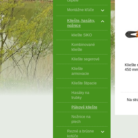
čepele
Montážne kľúče
Kliešte, hasáky,
nožnice
kliešte SIKO
Kombinované
kliešte
Kliešte segerové
Kliešte 
Kliešte
450 mm
armovacie
Kliešte štipacie
Hasáky na
trubky
Na str
Pákové kliešte
Nožnice na
plech
Rezné a brúsne
kotúče