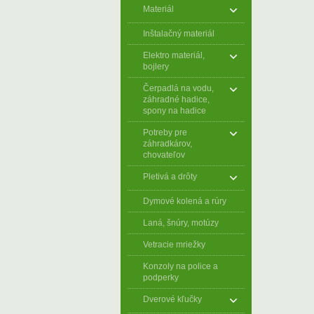
Materiál
Inštalačný materiál
Elektro materiál,
bojlery
Čerpadlá na vodu,
záhradné hadice,
spony na hadice
Potreby pre
záhradkárov,
chovateľov
Pletivá a drôty
Dymové kolená a rúry
Laná, šnúry, motúzy
Vetracie mriežky
Konzoly na police a
podperky
Dverové kľučky