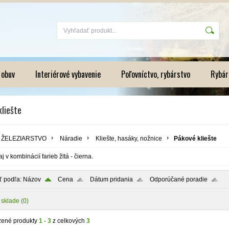
 obuv
Interiérové vybavenie
Poľovníctvo, rybárstvo
Rybár
liešte
ŽELEZIARSTVO
Náradie
Kliešte, hasáky, nožnice
Pákové kliešte
j v kombinácií farieb žltá - čierna.
ť podľa:
Názov
Cena
Dátum pridania
Odporúčané poradie
 sklade
(0)
zené produkty
1 - 3
z celkových
3