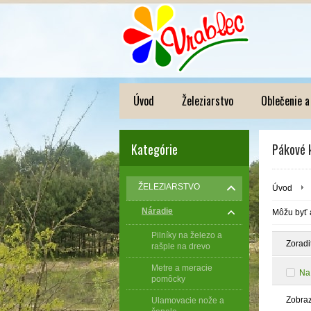
Úvod
Železiarstvo
Oblečenie a
Kategórie
Pákové k
ŽELEZIARSTVO
Úvod
Náradie
Môžu byť a
Pilníky na železo a
Zoradi
rašple na drevo
Metre a meracie
Na
pomôcky
Zobra
Ulamovacie nože a