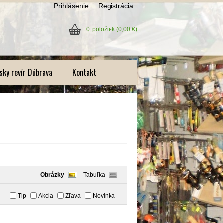
Prihlásenie
Registrácia
0
položiek
(0,00 €)
sky revír Dúbrava
Kontakt
Obrázky
Tabuľka
Tip
Akcia
Zľava
Novinka