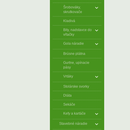
Šrobováky,
skrutkovače
Kladivá
Bity, nadstavce do
vŕtačky
Gola náradie
Brúsne plátna
Gurtne, upínacie
pásy
Vrtáky
Stolárske svorky
Dláta
Sekáče
Kefy a kartáče
Stavebné náradie