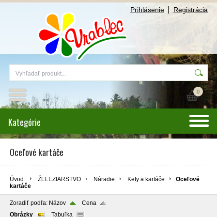
Prihlásenie
Registrácia
0
Kategórie
Oceľové kartáče
Úvod
ŽELEZIARSTVO
Náradie
Kefy a kartáče
Oceľové
kartáče
Zoradiť podľa:
Názov
Cena
Obrázky
Tabuľka